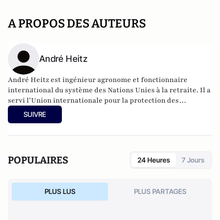
A PROPOS DES AUTEURS
André Heitz
André Heitz est ingénieur agronome et fonctionnaire
international du système des Nations Unies à la retraite. Il a
servi l’Union internationale pour la protection des
obtentions végétales (UPOV) et l’Organisation Mondiale de
SUIVRE
la Propriété Intellectuelle (OMPI). Dans son dernier poste,
il a été le directeur du Bureau de coordination de l’OMPI à
Bruxelles.
POPULAIRES
24 Heures
7 Jours
PLUS LUS
PLUS PARTAGES