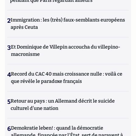
pendant que Paris regardait ailleurs
2
Immigration : les (très) faux-semblants européens
après Ceuta
3
Et Dominique de Villepin accoucha du villepino-
macronisme
4
Record du CAC 40 mais croissance nulle : voilà ce
que révèle le paradoxe français
5
Retour au pays : un Allemand décrit le suicide
culturel d’une nation
6
Demokratie leben! : quand la démocratie
allemande, financée par l'État, sert de paravent à