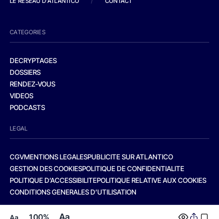
LE RESEAU D'ATLANTICO
/
CONTACT
CATEGORIES
DECRYPTAGES
DOSSIERS
RENDEZ-VOUS
VIDEOS
PODCASTS
LEGAL
CGV
MENTIONS LEGALES
PUBLICITE SUR ATLANTICO
GESTION DES COOKIES
POLITIQUE DE CONFIDENTIALITE
POLITIQUE D’ACCESSIBILITE
POLITIQUE RELATIVE AUX COOKIES
CONDITIONS GENERALES D’UTILISATION
Aa
100%
Aa