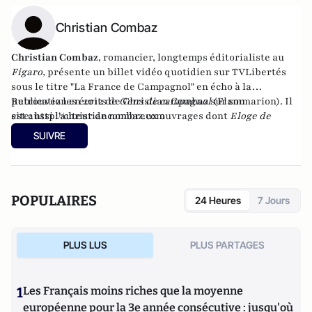
Christian Combaz
Christian Combaz
, romancier,
longtemps éditorialiste au
Figaro
,
présente un billet vidéo quotidien sur TVLibertés
sous le titre "
La France de Campagnol
" en écho à la
publication en 2012 de
Retrouvez les écrits de Christian Combaz sur son
Gens de campagnol
(Flammarion)
.
Il
est aussi l'auteur de
site:
http://christiancombaz.
nombreux ouvrages
com
dont
Eloge de
l'âge
(4 éditions). En avril 2017 au moment de signer le
SUIVRE
service de presse de son dernier livre
"Portrait de Marianne
avec un poignard dans le dos"
, son éditeur lui rend les droits,
lui laisse l'à-valoir, et le livre se retrouve meilleure vente
pendant trois semaines sur Amazon en édition numérique.
POPULAIRES
24 Heures
7 Jours
Il reparaît en version papier, augmentée de plusieurs
chapitres, en juin aux Editions Le Retour aux Sources.
PLUS LUS
PLUS PARTAGES
1
Les Français moins riches que la moyenne
européenne pour la 3e année consécutive : jusqu'où