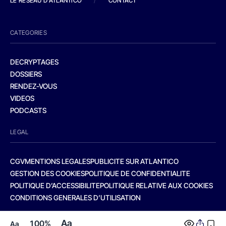
LE RESEAU D'ATLANTICO
/
CONTACT
CATEGORIES
DECRYPTAGES
DOSSIERS
RENDEZ-VOUS
VIDEOS
PODCASTS
LEGAL
CGV
MENTIONS LEGALES
PUBLICITE SUR ATLANTICO
GESTION DES COOKIES
POLITIQUE DE CONFIDENTIALITE
POLITIQUE D’ACCESSIBILITE
POLITIQUE RELATIVE AUX COOKIES
CONDITIONS GENERALES D’UTILISATION
Aa
100%
Aa