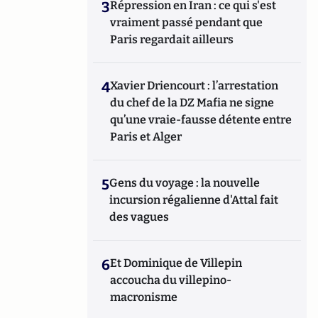
3
Répression en Iran : ce qui s'est
vraiment passé pendant que
Paris regardait ailleurs
4
Xavier Driencourt : l’arrestation
du chef de la DZ Mafia ne signe
qu’une vraie-fausse détente entre
Paris et Alger
5
Gens du voyage : la nouvelle
incursion régalienne d'Attal fait
des vagues
6
Et Dominique de Villepin
accoucha du villepino-
macronisme