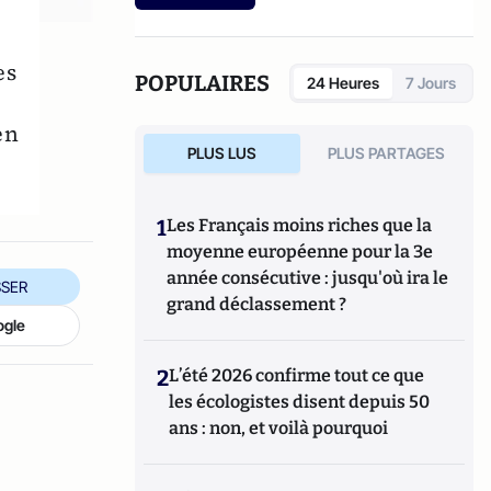
es
POPULAIRES
24 Heures
7 Jours
en
PLUS LUS
PLUS PARTAGES
1
Les Français moins riches que la
moyenne européenne pour la 3e
année consécutive : jusqu'où ira le
SER
grand déclassement ?
ogle
2
L’été 2026 confirme tout ce que
les écologistes disent depuis 50
ans : non, et voilà pourquoi