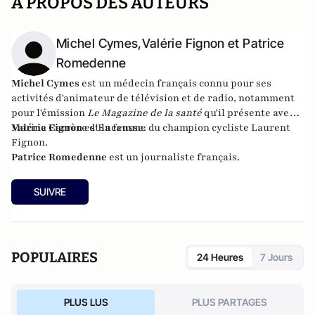
A PROPOS DES AUTEURS
Michel Cymes,Valérie Fignon et Patrice
Romedenne
Michel Cymes
est un
méd
e
cin
français connu pour ses
activités d'animateur de télévision et de radio, notamment
pour l'émission
Le Magazine de la santé
qu'il présente avec
Marina Carrère d'Encausse.
Valérie Fignon
est la femme du champion cycliste Laurent
Fignon.
Patrice Romedenne
est un journaliste français.
SUIVRE
POPULAIRES
24 Heures
7 Jours
PLUS LUS
PLUS PARTAGES