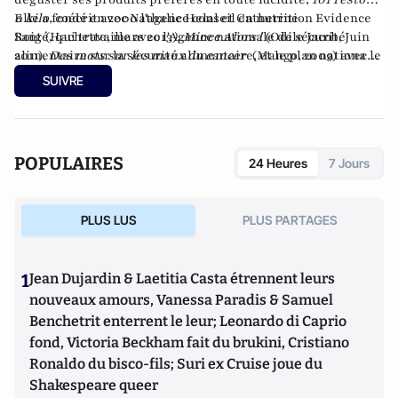
0 kil
Elle a fondé en 2000 l'agence conseil en nutrition
o
, coécrit avec
Nathalie Helal
et
Catherine
Evidence
Roig
Santé
(Hachette, mars 2013
, qui travaille avec l'Agence nationale de sécurité
),
Mince Alors !
(Odile Jacob, Juin
2011),
alimentaire sur la sécurité alimentaire, et le plan national
Des mots sur les maux du cancer
(Mango, 2009) avec le
Professeur David Khayat et Wendy Bouchard, et
nutrition santé, ainsi qu'avec plusieurs entreprises du
Le vrai
SUIVRE
régime anti-cancer
secteur agro-alimentaire.
(Odile Jacob, 2010) avec le Professeur
David Khayat et France Carp.
POPULAIRES
24 Heures
7 Jours
PLUS LUS
PLUS PARTAGES
1
Jean Dujardin & Laetitia Casta étrennent leurs
nouveaux amours, Vanessa Paradis & Samuel
Benchetrit enterrent le leur; Leonardo di Caprio
fond, Victoria Beckham fait du brukini, Cristiano
Ronaldo du bisco-fils; Suri ex Cruise joue du
Shakespeare queer