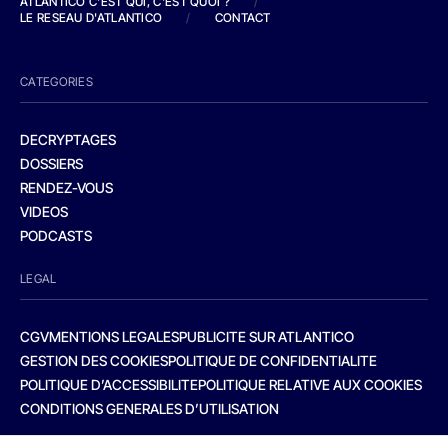
ATLANTICO C'EST QUI, C'EST QUOI ?
/
LE RESEAU D'ATLANTICO
/
CONTACT
CATEGORIES
DECRYPTAGES
DOSSIERS
RENDEZ-VOUS
VIDEOS
PODCASTS
LEGAL
CGV
MENTIONS LEGALES
PUBLICITE SUR ATLANTICO
GESTION DES COOKIES
POLITIQUE DE CONFIDENTIALITE
POLITIQUE D’ACCESSIBILITE
POLITIQUE RELATIVE AUX COOKIES
CONDITIONS GENERALES D’UTILISATION