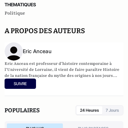
THEMATIQUES
Politique
A PROPOS DES AUTEURS
Eric Anceau
Eric Anceau est professeur d’histoire contemporaine à
l’Université de Lorraine, il vient de faire paraître Histoire
de la nation française du mythe des origines à nos jours
(Tallandier, 2025) et de diriger Nouvelle Histoire de France.
SUIVRE
100 historiens et historiennes racontent la France (Passés
Composés, 2025).
POPULAIRES
24 Heures
7 Jours