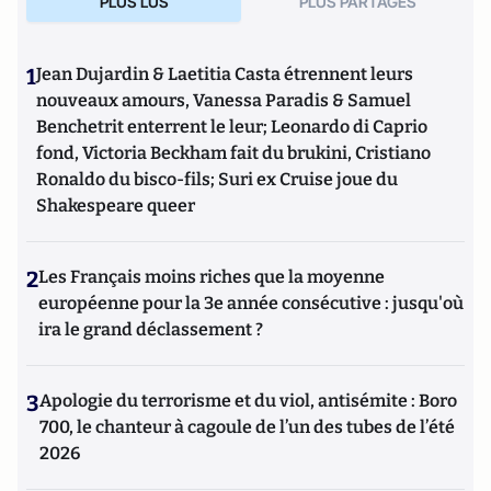
PLUS LUS
PLUS PARTAGES
1
Jean Dujardin & Laetitia Casta étrennent leurs
nouveaux amours, Vanessa Paradis & Samuel
Benchetrit enterrent le leur; Leonardo di Caprio
fond, Victoria Beckham fait du brukini, Cristiano
Ronaldo du bisco-fils; Suri ex Cruise joue du
Shakespeare queer
2
Les Français moins riches que la moyenne
européenne pour la 3e année consécutive : jusqu'où
ira le grand déclassement ?
3
Apologie du terrorisme et du viol, antisémite : Boro
700, le chanteur à cagoule de l’un des tubes de l’été
2026