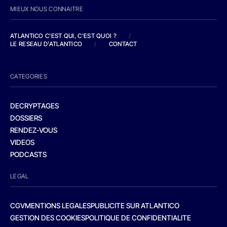
MIEUX NOUS CONNAITRE
ATLANTICO C'EST QUI, C'EST QUOI ?
/
LE RESEAU D'ATLANTICO
/
CONTACT
CATEGORIES
DECRYPTAGES
DOSSIERS
RENDEZ-VOUS
VIDEOS
PODCASTS
LEGAL
CGV
MENTIONS LEGALES
PUBLICITE SUR ATLANTICO
GESTION DES COOKIES
POLITIQUE DE CONFIDENTIALITE