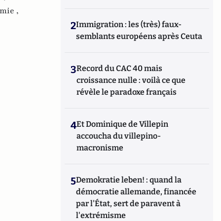
mie ,
2
Immigration : les (très) faux-
semblants européens après Ceuta
3
Record du CAC 40 mais
croissance nulle : voilà ce que
révèle le paradoxe français
4
Et Dominique de Villepin
accoucha du villepino-
macronisme
5
Demokratie leben! : quand la
démocratie allemande, financée
par l'État, sert de paravent à
l'extrémisme