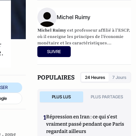
Michel Ruimy
Michel Ruimy
est professeur affilié à l’ESCP,
où il enseigne les principes de l’économie
monétaire et les caractéristiques
r
fondamentales des marchés de capitaux.
2.
SUIVRE
POPULAIRES
24 Heures
7 Jours
SER
PLUS LUS
PLUS PARTAGES
ogle
1
Répression en Iran : ce qui s'est
vraiment passé pendant que Paris
regardait ailleurs
 ,
zone