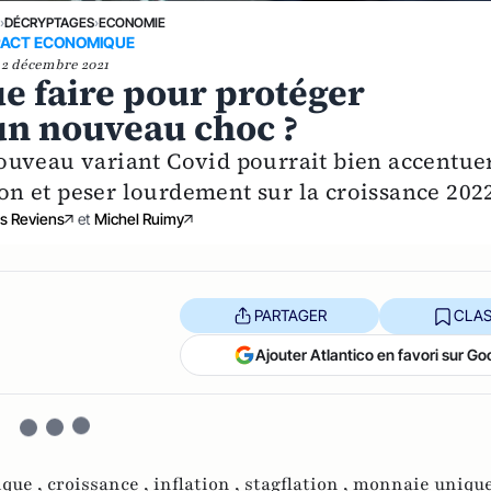
E
›
DÉCRYPTAGES
›
ECONOMIE
PACT ECONOMIQUE
2 décembre 2021
e faire pour protéger
un nouveau choc ?
ouveau variant Covid pourrait bien accentue
ion et peser lourdement sur la croissance 202
s Reviens
et
Michel Ruimy
PARTAGER
CLAS
Ajouter Atlantico en favori sur Go
ique ,
croissance ,
inflation ,
stagflation ,
monnaie unique