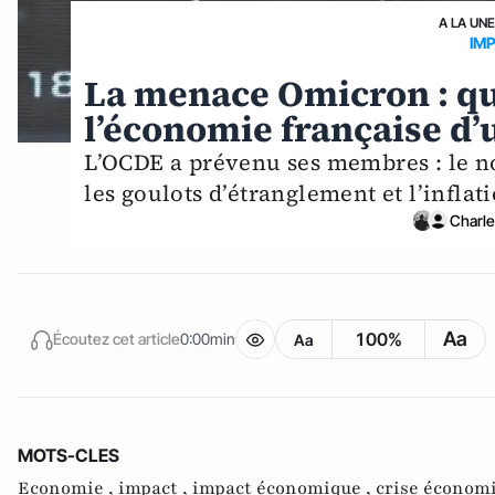
A LA UN
IM
La menace Omicron : qu
l’économie française d’
L’OCDE a prévenu ses membres : le n
les goulots d’étranglement et l’inflat
Charle
Aa
100%
Écoutez cet article
0:00min
Aa
MOTS-CLES
Economie ,
impact ,
impact économique ,
crise économ