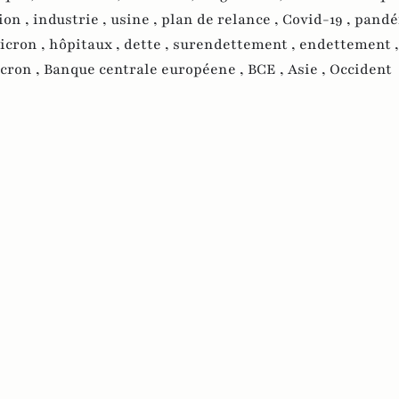
ion ,
industrie ,
usine ,
plan de relance ,
Covid-19 ,
pandé
icron ,
hôpitaux ,
dette ,
surendettement ,
endettement ,
cron ,
Banque centrale européene ,
BCE ,
Asie ,
Occident