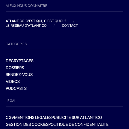
MIEUX NOUS CONNAITRE
ATLANTICO C'EST QUI, C'EST QUOI ?
/
LE RESEAU D'ATLANTICO
/
CONTACT
CATEGORIES
DECRYPTAGES
DOSSIERS
RENDEZ-VOUS
VIDEOS
PODCASTS
LEGAL
CGV
MENTIONS LEGALES
PUBLICITE SUR ATLANTICO
GESTION DES COOKIES
POLITIQUE DE CONFIDENTIALITE