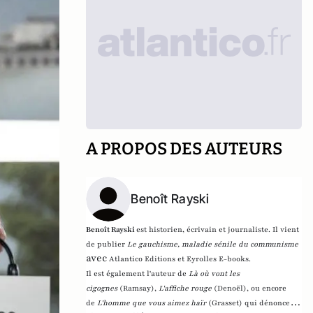
A PROPOS DES AUTEURS
Benoît Rayski
Benoît Rayski
est historien, écrivain et journaliste. Il vient
de publier
Le gauchisme, maladie sénile du communisme
avec
Atlantico Editions et Eyrolles E-books.
Il est également l'auteur de
Là où vont les
cigognes
(Ramsay),
L'affiche rouge
(Denoël), ou encore
de
L'homme que vous aimez haïr
(Grasset)
qui dénonce l'