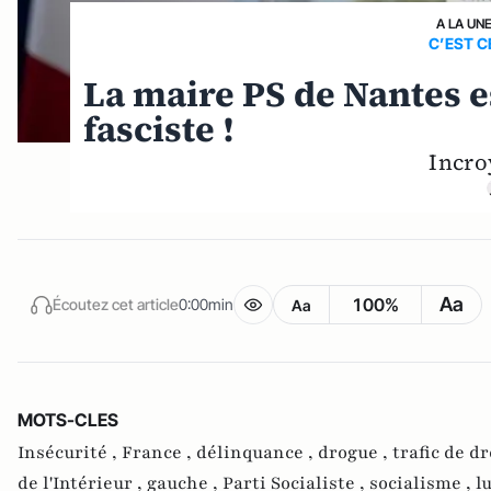
A LA UN
C’EST C
La maire PS de Nantes es
fasciste !
Incro
Aa
100%
Écoutez cet article
0:00min
Aa
MOTS-CLES
Insécurité ,
France ,
délinquance ,
drogue ,
trafic de d
de l'Intérieur ,
gauche ,
Parti Socialiste ,
socialisme ,
l