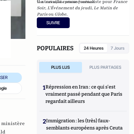
Il a travaillé comme journaliste pour
France
"anti-sarkozysme primaire" ambiant.
Soir
,
L'Événement du jeudi
,
Le Matin de
Paris
ou
Globe
.
SUIVRE
POPULAIRES
24 Heures
7 Jours
PLUS LUS
PLUS PARTAGES
SER
1
Répression en Iran : ce qui s'est
ogle
vraiment passé pendant que Paris
regardait ailleurs
2
Immigration : les (très) faux-
,
ministère
semblants européens après Ceuta
ld