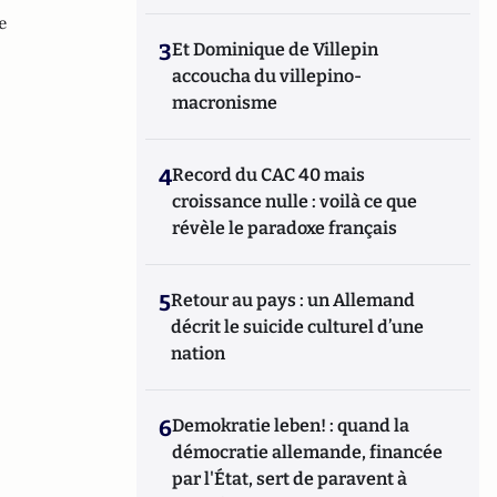
e
3
Et Dominique de Villepin
accoucha du villepino-
macronisme
4
Record du CAC 40 mais
croissance nulle : voilà ce que
révèle le paradoxe français
5
Retour au pays : un Allemand
décrit le suicide culturel d’une
nation
6
Demokratie leben! : quand la
démocratie allemande, financée
par l'État, sert de paravent à