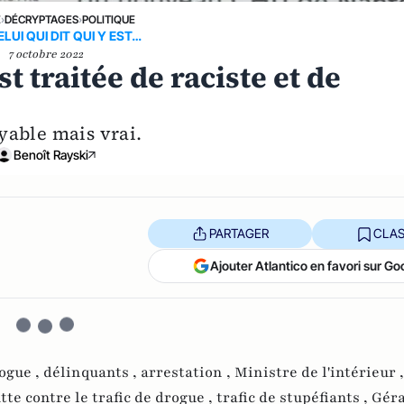
E
›
DÉCRYPTAGES
›
POLITIQUE
ELUI QUI DIT QUI Y EST…
7 octobre 2022
t traitée de raciste et de
yable mais vrai.
Benoît Rayski
PARTAGER
CLAS
Ajouter Atlantico en favori sur Go
rogue ,
délinquants ,
arrestation ,
Ministre de l'intérieur 
utte contre le trafic de drogue ,
trafic de stupéfiants ,
Géra