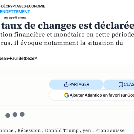
E
›
DÉCRYPTAGES
›
ECONOMIE
ENDETTEMENT
29 avril 2020
taux de changes est déclaré
ation financière et monétaire en cette périod
rus. Il évoque notamment la situation du
Jean-Paul Betbeze
PARTAGER
CLAS
Ajouter Atlantico en favori sur Go
inance ,
Récession ,
Donald Trump ,
yen ,
Franc suisse