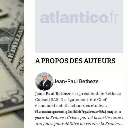
A PROPOS DES AUTEURS
Jean-Paul Betbeze
Jean-Paul Betbeze
est président de Betbeze
Conseil SAS. Il a également été Chef
économiste et directeur des études
économiques de Crédit Agricole SA jusqu'en
Il a notamment publié
Crise une chance
2012.
pour la France
;
Crise : par ici la sortie
;
2012 :
100 jours pour défaire ou refaire la France
,