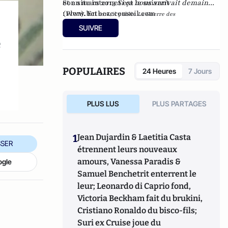
et en mars 2013
Son site internet est le suivant
Si ça nous arrivait demain...
(Plon). En
:
www.betbezeconseil.com
2016, il publie
La Guerre des
et en 2017 "La
Mondialisations
, aux éditions
Economica
SUIVRE
France, ce malade imaginaire" chez le même
e
éditeur.
e
POPULAIRES
24 Heures
7 Jours
PLUS LUS
PLUS PARTAGES
1
Jean Dujardin & Laetitia Casta
SER
étrennent leurs nouveaux
amours, Vanessa Paradis &
ogle
Samuel Benchetrit enterrent le
leur; Leonardo di Caprio fond,
Victoria Beckham fait du brukini,
Cristiano Ronaldo du bisco-fils;
Suri ex Cruise joue du