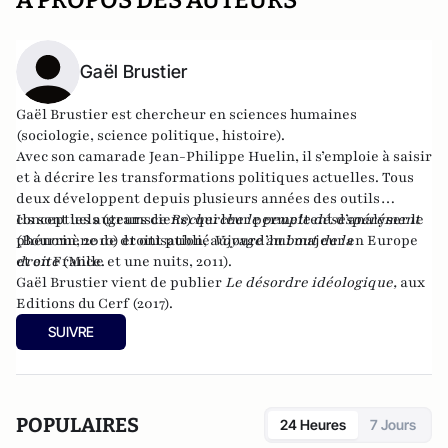
A PROPOS DES AUTEURS
Gaël Brustier
Gaël Brustier est chercheur en sciences humaines
(sociologie, science politique, histoire).
Avec son camarade Jean-Philippe Huelin, il s’emploie à saisir
et à décrire les transformations politiques actuelles. Tous
deux développent depuis plusieurs années des outils
conceptuels (gramsciens) qui leur permettent d’analyser le
Ils sont les auteurs de
Recherche le peuple désespérément
phénomène de droitisation, aujourd’hui majeur en Europe
(Bourrin, 2010) et ont publié
Voyage au bout de la
et en France.
droite
(Mille et une nuits, 2011).
Gaël Brustier vient de publier
Le désordre idéologique
,
aux
Editions du Cerf (2017).
SUIVRE
POPULAIRES
24 Heures
7 Jours