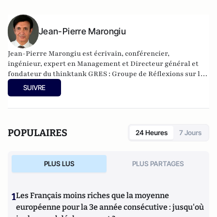
Jean-Pierre Marongiu
Jean-Pierre Marongiu est écrivain, conférencier,
ingénieur, expert en Management et Directeur général et
fondateur du thinktank GRES : Groupe de Réflexions sur les
Enjeux Sociétaux.Perpetuel voyageur professionnel, il a
SUIVRE
parcouru la planète avant de devenir entrepreneur au Qatar
où il a été injustement emprisonné près de 6 ans, sans
procès. Il a publié plusieurs romans et témoignages dont : Le
Châtiment des Elites, Qaptif, InQarcéré, Même à terre,
POPULAIRES
24 Heures
7 Jours
restez debout ! Aujourd'hui conférencier et analyste
societal, il met son expérience géopolitique au service d'une
approche libérale-souverainiste de la démocratie.
PLUS LUS
PLUS PARTAGES
1
Les Français moins riches que la moyenne
européenne pour la 3e année consécutive : jusqu'où