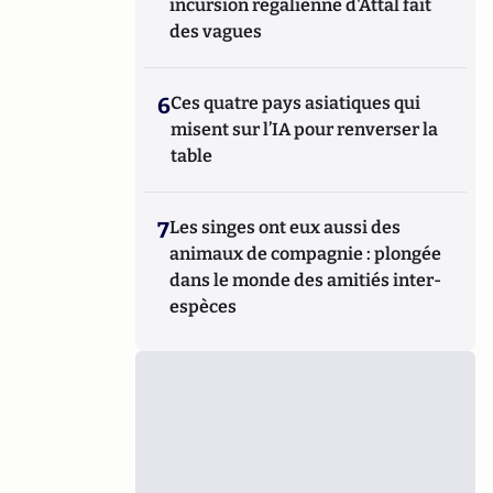
incursion régalienne d'Attal fait
des vagues
6
Ces quatre pays asiatiques qui
misent sur l’IA pour renverser la
table
7
Les singes ont eux aussi des
animaux de compagnie : plongée
dans le monde des amitiés inter-
espèces