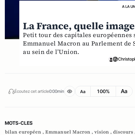
A LA U
La France, quelle image 
Petit tour des capitales européennes 
Emmanuel Macron au Parlement de Str
au sein de l’Union.
Christop
Aa
100%
Écoutez cet article
0:00min
Aa
MOTS-CLES
bilan européen ,
Emmanuel Macron ,
vision ,
discours 