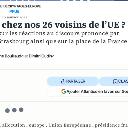
NE
›
DÉCRYPTAGES
›
EUROPE
PFUE
20 janvier 2022
chez nos 26 voisins de l’UE ?
sur les réactions au discours prononcé par
asbourg ainsi que sur la place de la France
he Bouillaud
et
Dimitri Oudin
PARTAGER
CLAS
Ajouter Atlantico en favori sur Go
,
allocution ,
europe ,
Union Européenne ,
présidence fra