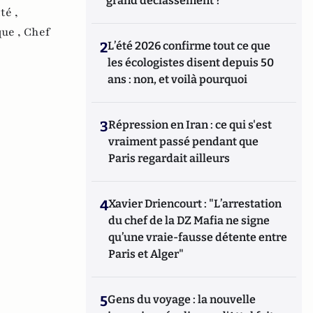
grand déclassement ?
té ,
que ,
Chef
2
L’été 2026 confirme tout ce que
les écologistes disent depuis 50
ans : non, et voilà pourquoi
3
Répression en Iran : ce qui s'est
vraiment passé pendant que
Paris regardait ailleurs
4
Xavier Driencourt : "L’arrestation
du chef de la DZ Mafia ne signe
qu’une vraie-fausse détente entre
Paris et Alger"
5
Gens du voyage : la nouvelle