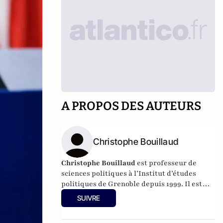
A PROPOS DES AUTEURS
Christophe Bouillaud
Christophe Bouillaud
est professeur de
sciences politiques à l’Institut d’études
politiques de Grenoble depuis 1999. Il est
spécialiste à la fois de la vie politique
SUIVRE
italienne, et de la vie politique européenne,
en particulier sous l’angle des partis.