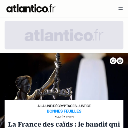
A LA UNE
›
DÉCRYPTAGES
›
JUSTICE
BONNES FEUILLES
8 août 2020
La France des caïds : le bandit qui