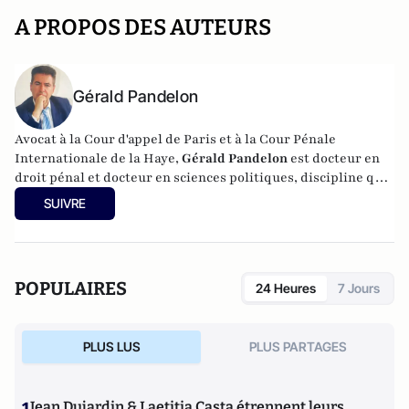
A PROPOS DES AUTEURS
Gérald Pandelon
Avocat à la Cour d'appel de Paris et à la Cour Pénale
Internationale de la Haye,
Gérald Pandelon
est docteur en
droit pénal et docteur en sciences politiques, discipline qu'il
a enseignée pendant 15 ans. Gérald Pandelon est Président
SUIVRE
de l'Association française des professionnels de la justice et
du droit (AJPD). Diplômé de Sciences-Po, il est également
chargé d'enseignement. Il est l'auteur de
"Inquisition
française" (Editions Reinharc,
2025),
L'aveu en matière
POPULAIRES
24 Heures
7 Jours
pénale
; publié aux éditions Valensin (2015),
La face cachée
de la justice
(Editions Valensin, 2016),
Que sais-je sur le
métier d'avocat en France
(PUF, 2017) et
La France des
PLUS LUS
PLUS PARTAGES
caïds
(Max Milo, 2020).
Jean Dujardin & Laetitia Casta étrennent leurs