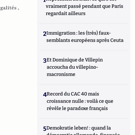
vraiment passé pendant que Paris
galités ,
regardait ailleurs
2
Immigration : les (très) faux-
semblants européens après Ceuta
3
Et Dominique de Villepin
accoucha du villepino-
macronisme
4
Record du CAC 40 mais
croissance nulle : voilà ce que
révèle le paradoxe français
5
Demokratie leben! : quand la