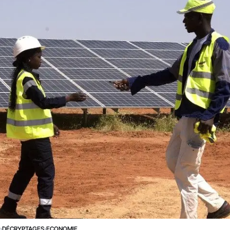
E
›
DÉCRYPTAGES
›
ECONOMIE