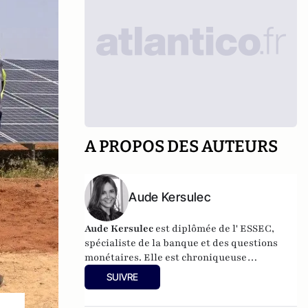
A PROPOS DES AUTEURS
Aude Kersulec
Aude Kersulec
est diplômée de l' ESSEC,
spécialiste de la banque et des questions
monétaires. Elle est chroniqueuse
économique sur BFMTV Business.
SUIVRE