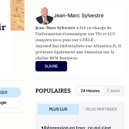
Jean-Marc Sylvestre
ir
Jean-Marc Sylvestre
a été en charge de
l'information économique sur TF1 et LCI
jusqu'en 2010 puis sur i>TÉLÉ.
Aujourd'hui éditorialiste sur Atlantico.fr, il
présente également une émission sur la
chaîne BFM Business.
SUIVRE
POPULAIRES
24 Heures
7 Jours
SER
ogle
PLUS LUS
PLUS PARTAGES
1
Répression en Iran : ce qui s'est