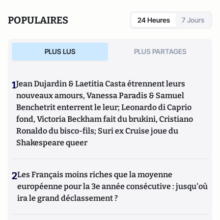
travaille en particulier sur la modernisation politique des
sociétés depuis la Révolution française. Il est l’auteur
POPULAIRES
24 Heures
7 Jours
d’ouvrages et de nombreux articles sur l’histoire de
l’Allemagne depuis la Révolution française, l’histoire des
mondialisations, l’histoire de la monnaie, l’histoire du
PLUS LUS
PLUS PARTAGES
nazisme et des autres violences de masse au XXème siècle
ou l’histoire des relations internationales et des conflits
contemporains. Il écrit en ce moment une biographie de
1
Jean Dujardin & Laetitia Casta étrennent leurs
Benjamin Disraëli.
nouveaux amours, Vanessa Paradis & Samuel
Benchetrit enterrent le leur; Leonardo di Caprio
fond, Victoria Beckham fait du brukini, Cristiano
Ronaldo du bisco-fils; Suri ex Cruise joue du
Shakespeare queer
2
Les Français moins riches que la moyenne
européenne pour la 3e année consécutive : jusqu'où
ira le grand déclassement ?