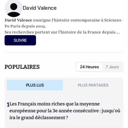
David Valence
David Valence
enseigne l'histoire contemporaine à Sciences-
Po Paris depuis 2005.
Ses recherches portent sur l'histoire de la France depuis
1945, en particulier sous l'angle des rapports entre haute
SUIVRE
fonction publique et pouvoir politique.
Témoin engagé de la vie politique de notre pays, il travaille
régulièrement avec la Fondation pour l'innovation politique
(Fondapol) et a notamment créé, en 2011, le blog
Trop Libre
,
POPULAIRES
24 Heures
7 Jours
avec l'historien Christophe de Voogd.
PLUS LUS
PLUS PARTAGES
1
Les Français moins riches que la moyenne
européenne pour la 3e année consécutive : jusqu'où
ira le grand déclassement ?