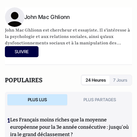
John Mac Ghlionn
John Mac Ghlionn est chercheur et essayiste. Il s'intéresse à
la psychologie et aux relations sociales, ainsi qu'aux
dysfonctionnements sociaux et à la manipulation des
médias. Ses travaux ont été publiés, entre autres, par le New
SUIVRE
York Post, le Sydney Morning Herald, Newsweek, National
Review et The Spectator US.
POPULAIRES
24 Heures
7 Jours
PLUS LUS
PLUS PARTAGES
1
Les Français moins riches que la moyenne
européenne pour la 3e année consécutive : jusqu'où
ira le grand déclassement ?