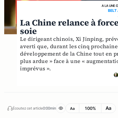
A LA UNE
›
BELT 
La Chine relance à force
soie
Le dirigeant chinois, Xi Jinping, prévo
averti que, durant les cinq prochaine
développement de la Chine tout en pr
plus ardue » face à une « augmentatio
imprévus ».
Aa
100%
Écoutez cet article
0:00min
Aa