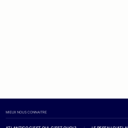
MIEUX NOUS CONNAITRE
ATLANTICO C'EST QUI, C'EST QUOI ?
/
LE RESEAU D'ATL