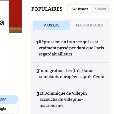
POPULAIRES
24 Heures
7 Jours
la
PLUS LUS
PLUS PARTAGES
1
Répression en Iran : ce qui s'est
vraiment passé pendant que Paris
regardait ailleurs
2
Immigration : les (très) faux-
semblants européens après Ceuta
3
Et Dominique de Villepin
accoucha du villepino-
SER
macronisme
ogle