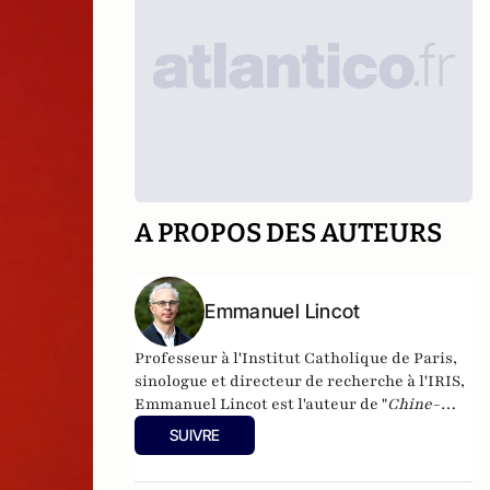
A PROPOS DES AUTEURS
Emmanuel Lincot
Professeur à l'Institut Catholique de Paris,
sinologue et directeur de recherche à l'IRIS,
Emmanuel Lincot est l'auteur de "
Chine-
Inde. La guerre des mondes
" aux éditions Le
SUIVRE
Cerf (à paraître le 27 février).