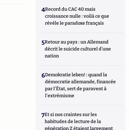
4
Record du CAC 40 mais
croissance nulle : voilà ce que
révèle le paradoxe français
5
Retour au pays : un Allemand
décrit le suicide culturel d’une
nation
6
Demokratie leben! : quand la
démocratie allemande, financée
par l'État, sert de paravent à
l'extrémisme
7
Et si nos craintes sur les
habitudes de lecture de la
génération Z étaient largement