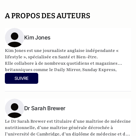
A PROPOS DES AUTEURS
Kim Jones
Kim Jones est une journaliste anglaise indépendante «
lifestyle », spécialisée en Santé et Bien-être.
Elle collabore à de nombreux quotidiens et magazines
britanniques comme le Daily Mirror, Sunday Express,
Woman’s Weekly, etc.
SUIVRE
Ses articles sur le sommeil font partie de ceux les plus lus de
sa rubrique Santé du Daily Mirror.
Dr Sarah Brewer
Le Dr Sarah Brewer est titulaire d’une maîtrise de médecine
nutritionnelle, d’une maîtrise générale décrochée à
l’université de Cambridge, d’un diplôme de médecine et de