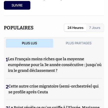
chirurgie ; nutritionniste agréée, membre de l’Association
SUIVRE
britannique des nutritionnistes (MBANT), membre du
Conseil des soins de santé complémentaires et naturels
(CHNC)
POPULAIRES
24 Heures
7 Jours
PLUS LUS
PLUS PARTAGES
1
Les Français moins riches que la moyenne
européenne pour la 3e année consécutive : jusqu'où
ira le grand déclassement ?
2
Cette autre crise migratoire (semi-orchestrée) qui
se profile après Ceuta
Le Point révèle ce qu'on sniffe à l'Elysée, Marianne