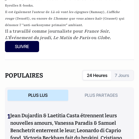
Eyrolles E-books.
Il est également l'auteur de
Là où vont les cigognes
(Ramsay),
L'affiche
rouge
(Denoël), ou encore de
L'homme que vous aimez haïr
(Grasset)
qui
dénonce l' "anti-sarkozysme primaire" ambiant.
Il a travaillé comme journaliste pour
France Soir
,
L'Événement du jeudi
,
Le Matin de Paris
ou
Globe
.
SUIVRE
POPULAIRES
24 Heures
7 Jours
PLUS LUS
PLUS PARTAGES
1
Jean Dujardin & Laetitia Casta étrennent leurs
nouvelles amours, Vanessa Paradis & Samuel
Benchetrit enterrent le leur; Leonardo di Caprio
fond, Victoria Beckham fait du brukini, Cristiano