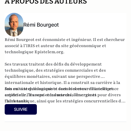
A PROPOS DES AUTEURS
Rémi Bourgeot
Rémi Bourgeot est économiste et ingénieur. Il est chercheur
associé à l’IRIS et auteur du site géoéconomique et
technologique
Epistelem.org
.
Ses travaux traitent des défis du développement
technologique, des stratégies commerciales et des
équilibres monétaires, suivant une perspective
internationale et historique. Il a construit sa carrière à la
fois en tant qu’économiste dans le secteur financier et
Son suivi technologique et sectoriel couvre l’intelligence
expert sur l’Europe et les marchés émergents pour divers
artificielle, les semi-conducteurs, l’énergie et
think tanks.
l’aéronautique, ainsi que les stratégies concurrentielles des
grandes puissances dans ces domaines. Ingénieur de l’ISAE-
SUIVRE
Supaéro, il est également titulaire d’un master de l’École
d’économie de Toulouse et d’un doctorat de l’EHESS.