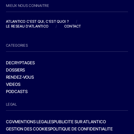
MIEUX NOUS CONNAITRE
ATLANTICO C'EST QUI, C'EST QUOI ?
/
LE RESEAU D'ATLANTICO
/
CONTACT
CATEGORIES
DECRYPTAGES
DOSSIERS
RENDEZ-VOUS
VIDEOS
PODCASTS
LEGAL
CGV
MENTIONS LEGALES
PUBLICITE SUR ATLANTICO
GESTION DES COOKIES
POLITIQUE DE CONFIDENTIALITE