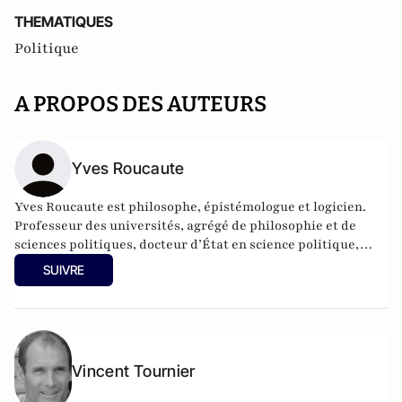
THEMATIQUES
Politique
A PROPOS DES AUTEURS
Yves Roucaute
Yves Roucaute est philosophe, épistémologue et logicien.
Professeur des universités, agrégé de philosophie et de
sciences politiques, docteur d’État en science politique,
docteur en philosophie (épistémologie), conférencier pour
SUIVRE
de grands groupes sur les nouvelles technologies et les
relations internationales, il a été conseiller dans 4 cabinets
ministériels, Président du conseil scientifique l’Institut
National des Hautes Etudes et de Sécurité, Directeur
national de France Télévision et journaliste.
Vincent Tournier