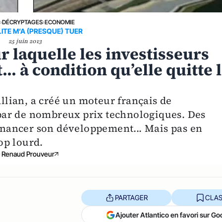
E
›
DÉCRYPTAGES
›
ECONOMIE
LITE M’A (PRESQUE) TUER
25 juin 2013
r laquelle les investisseurs
.. à condition qu’elle quitte 
lian, a créé un moteur français de
par de nombreux prix technologiques. Des
financer son développement... Mais pas en
rop lourd.
Renaud Prouveur
PARTAGER
CLAS
Ajouter Atlantico en favori sur Go