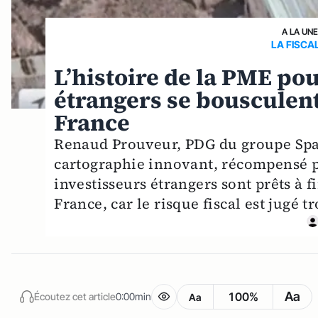
A LA UN
LA FISCA
L’histoire de la PME pou
étrangers se bousculent.
France
Renaud Prouveur, PDG du groupe Spal
cartographie innovant, récompensé 
investisseurs étrangers sont prêts à 
France, car le risque fiscal est jugé t
Aa
100%
Écoutez cet article
0:00min
Aa