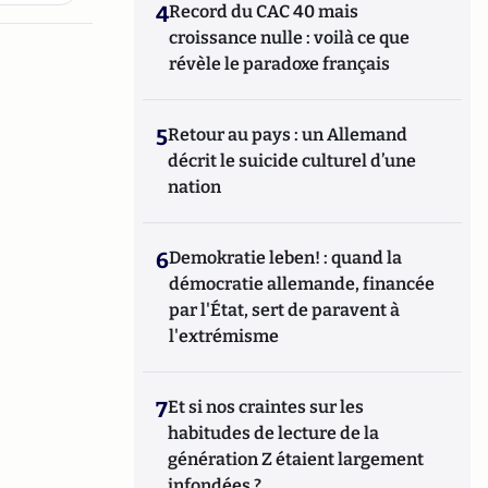
4
Record du CAC 40 mais
croissance nulle : voilà ce que
révèle le paradoxe français
5
Retour au pays : un Allemand
décrit le suicide culturel d’une
nation
6
Demokratie leben! : quand la
démocratie allemande, financée
par l'État, sert de paravent à
l'extrémisme
7
Et si nos craintes sur les
habitudes de lecture de la
génération Z étaient largement
infondées ?