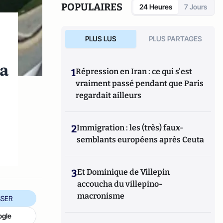
POPULAIRES
24 Heures
7 Jours
PLUS LUS
PLUS PARTAGES
la
1
Répression en Iran : ce qui s'est
vraiment passé pendant que Paris
regardait ailleurs
2
Immigration : les (très) faux-
semblants européens après Ceuta
3
Et Dominique de Villepin
accoucha du villepino-
macronisme
SER
ogle