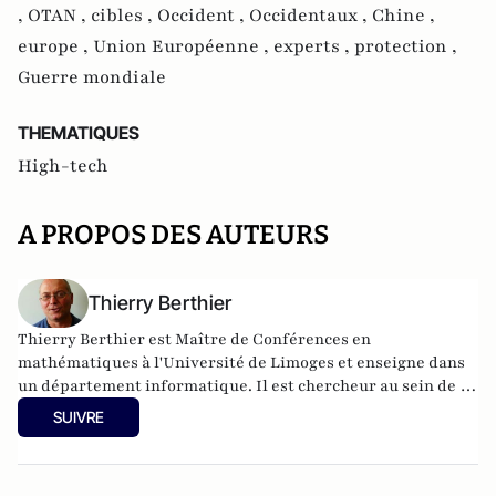
,
OTAN ,
cibles ,
Occident ,
Occidentaux ,
Chine ,
europe ,
Union Européenne ,
experts ,
protection ,
Guerre mondiale
THEMATIQUES
High-tech
A PROPOS DES AUTEURS
Thierry Berthier
Thierry Berthier est Maître de Conférences en
mathématiques à l'Université de Limoges et enseigne dans
un département informatique. Il est chercheur au sein de la
Chaire de cybersécurité & cyberdéfense Saint-Cyr – Thales
SUIVRE
-Sogeti et est membre de l'Institut Fredrik Bull.