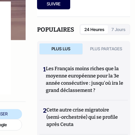
est Porte parole national du parti gaulliste :
2013). Il a publié en septembre
Haro sur un
SUIVRE
Rassemblement du Peuple Français.
prof, du côté obscur de l'éducation
(Godefroy
de Bouillon, 2015).
POPULAIRES
24 Heures
7 Jours
PLUS LUS
PLUS PARTAGES
1
Les Français moins riches que la
moyenne européenne pour la 3e
année consécutive : jusqu'où ira le
grand déclassement ?
2
Cette autre crise migratoire
SER
(semi-orchestrée) qui se profile
après Ceuta
ogle