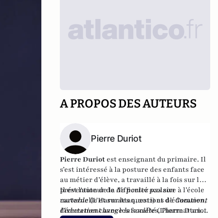
A PROPOS DES AUTEURS
Pierre Duriot
Pierre Duriot
est enseignant du primaire. Il
s’est intéressé à la posture des enfants face
au métier d’élève, a travaillé à la fois sur la
prévention de la difficulté scolaire à l’école
Il est l'auteur de
Ne portez pas son
maternelle et sur les questions d’éducation,
cartable
(L'Harmattan, 2012) et de
Comment
directement avec les familles. Pierre Duriot
l’éducation change la société
(L’harmattan,