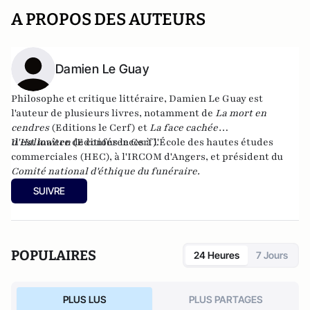
A PROPOS DES AUTEURS
Damien Le Guay
Philosophe et critique littéraire, Damien Le Guay est
l'auteur de plusieurs livres, notamment de
La mort en
cendres
(Editions le Cerf) et
La face cachée
d'Halloween
Il est maître de conférences à l'École des hautes études
(Editions le Cerf).
commerciales (HEC), à l'IRCOM d'Angers, et président du
Comité national d'éthique du funéraire.
SUIVRE
POPULAIRES
24 Heures
7 Jours
PLUS LUS
PLUS PARTAGES