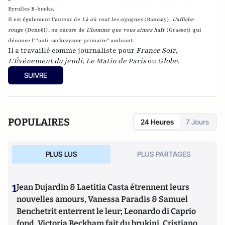
Eyrolles E-books.
Il est également l'auteur de
Là où vont les cigognes
(Ramsay),
L'affiche
rouge
(Denoël), ou encore de
L'homme que vous aimez haïr
(Grasset)
qui
dénonce l' "anti-sarkozysme primaire" ambiant.
Il a travaillé comme journaliste pour
France Soir
,
L'Événement du jeudi
,
Le Matin de Paris
ou
Globe
.
SUIVRE
POPULAIRES
24 Heures
7 Jours
PLUS LUS
PLUS PARTAGES
1
Jean Dujardin & Laetitia Casta étrennent leurs
nouvelles amours, Vanessa Paradis & Samuel
Benchetrit enterrent le leur; Leonardo di Caprio
fond, Victoria Beckham fait du brukini, Cristiano