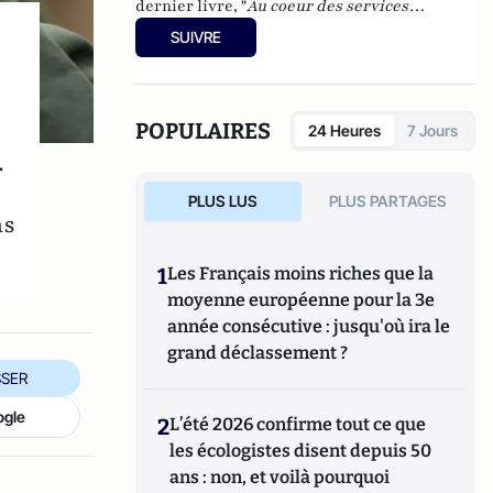
dernier livre, "
Au coeur des services
spéciaux : La menace islamiste : Fausses
SUIVRE
pistes et vrais dangers
", est paru chez La
Decouverte en 2011.
POPULAIRES
24 Heures
7 Jours
.
PLUS LUS
PLUS PARTAGES
ns
1
Les Français moins riches que la
moyenne européenne pour la 3e
année consécutive : jusqu'où ira le
grand déclassement ?
SER
ogle
2
L’été 2026 confirme tout ce que
les écologistes disent depuis 50
ans : non, et voilà pourquoi