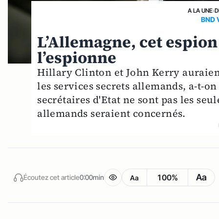
A LA UNE
›
D
BND 
L’Allemagne, cet espion
l’espionne
Hillary Clinton et John Kerry auraient
les services secrets allemands, a-t-on
secrétaires d'Etat ne sont pas les seu
allemands seraient concernés.
Aa
100%
Écoutez cet article
0:00min
Aa