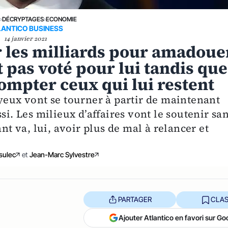
E
›
DÉCRYPTAGES
›
ECONOMIE
LANTICO BUSINESS
14 janvier 2021
er les milliards pour amadoue
 pas voté pour lui tandis que
ompter ceux qui lui restent
 yeux vont se tourner à partir de maintenant
si. Les milieux d’affaires vont le soutenir sa
ant va, lui, avoir plus de mal à relancer et
sulec
et
Jean-Marc Sylvestre
PARTAGER
CLAS
Ajouter Atlantico en favori sur Go