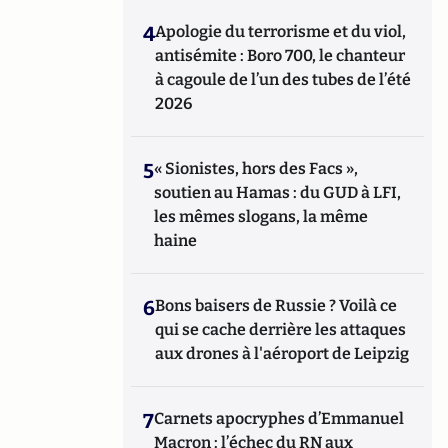
4
Apologie du terrorisme et du viol,
antisémite : Boro 700, le chanteur
à cagoule de l’un des tubes de l’été
2026
5
« Sionistes, hors des Facs »,
soutien au Hamas : du GUD à LFI,
les mêmes slogans, la même
haine
6
Bons baisers de Russie ? Voilà ce
qui se cache derrière les attaques
aux drones à l'aéroport de Leipzig
7
Carnets apocryphes d’Emmanuel
Macron : l’échec du RN aux