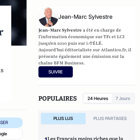
Jean-Marc Sylvestre
r
Jean-Marc Sylvestre
a été en charge de
l'information économique sur TF1 et LCI
jusqu'en 2010 puis sur i>TÉLÉ.
Aujourd'hui éditorialiste sur Atlantico.fr, il
présente également une émission sur la
chaîne BFM Business.
ns
SUIVRE
POPULAIRES
24 Heures
7 Jours
PLUS LUS
PLUS PARTAGES
SER
ogle
1
Les Français moins riches que la