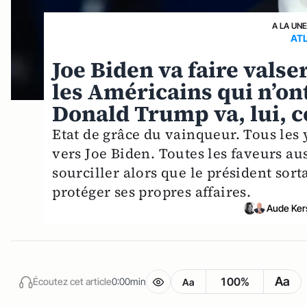
A LA UN
AT
Joe Biden va faire vals
les Américains qui n’ont
Donald Trump va, lui, c
Etat de grâce du vainqueur. Tous les
vers Joe Biden. Toutes les faveurs aus
sourciller alors que le président sort
protéger ses propres affaires.
Aude Ker
Aa
100%
Écoutez cet article
0:00min
Aa