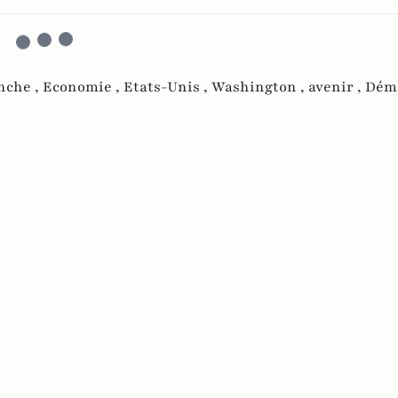
nche ,
Economie ,
Etats-Unis ,
Washington ,
avenir ,
Démo