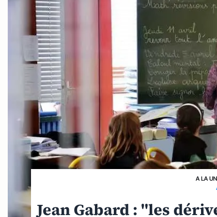
A LA U
Jean Gabard : "les déri