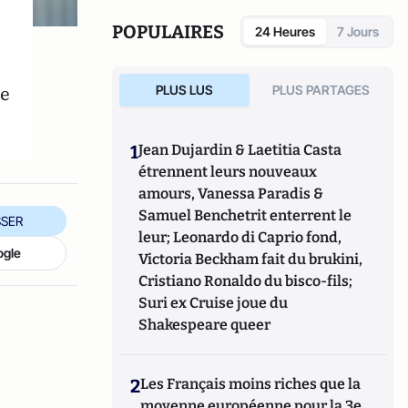
débats en France, en Belgique, en Suisse…
sur l’éducation des enfants, les relations
POPULAIRES
24 Heures
7 Jours
hommes-femmes... A déjà publié aux
Éditions de Paris : "Le féminisme et ses
dérives / Rendre un père à l’enfant roi".
le
PLUS LUS
PLUS PARTAGES
1
Jean Dujardin & Laetitia Casta
étrennent leurs nouveaux
amours, Vanessa Paradis &
Samuel Benchetrit enterrent le
SER
leur; Leonardo di Caprio fond,
ogle
Victoria Beckham fait du brukini,
Cristiano Ronaldo du bisco-fils;
Suri ex Cruise joue du
Shakespeare queer
2
Les Français moins riches que la
moyenne européenne pour la 3e