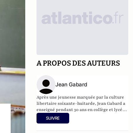
A PROPOS DES AUTEURS
Jean Gabard
Après une jeunesse marquée par la culture
libertaire soixante-huitarde, Jean Gabard a
enseigné pendant 30 ans en collège et lycée.
Passionné de voyages et de sciences
SUIVRE
humaines, il se consacre maintenant à
l’écriture et à l’animation de conférences-