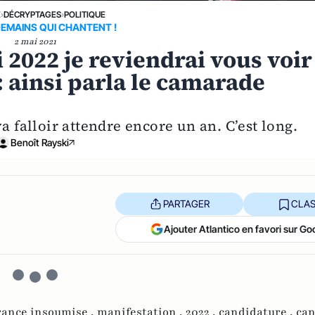
E
›
DÉCRYPTAGES
›
POLITIQUE
EMAINS QUI CHANTENT !
2 mai 2021
i 2022 je reviendrai vous voir
: ainsi parla le camarade
va falloir attendre encore un an. C’est long.
Benoît Rayski
PARTAGER
CLAS
Ajouter Atlantico en favori sur Go
rance insoumise ,
manifestation ,
2022 ,
candidature ,
can