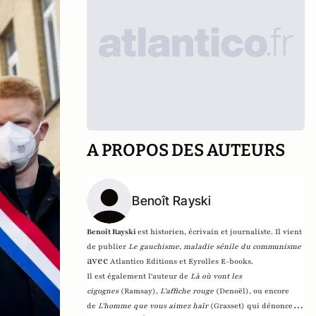
A PROPOS DES AUTEURS
Benoît Rayski
Benoît Rayski
est historien, écrivain et journaliste. Il vient
de publier
Le gauchisme, maladie sénile du communisme
avec
Atlantico Editions et Eyrolles E-books.
Il est également l'auteur de
Là où vont les
cigognes
(Ramsay),
L'affiche rouge
(Denoël), ou encore
de
L'homme que vous aimez haïr
(Grasset)
qui dénonce l'