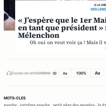
A LA UN
DES LEND
« J’espère que le 1er Ma
en tant que président » 
Mélenchon
Oh oui on veut voir ça ! Mais il 
Aa
100%
Écoutez cet article
0:00min
Aa
MOTS-CLES
gauche ,
extrême gauche ,
petit père des peuples ,
la F