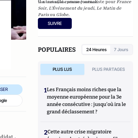
Il a travaillé comme journaliste pour
France
"anti-sarkozysme primaire" ambiant.
Soir
,
L'Événement du jeudi
,
Le Matin de
Paris
ou
Globe
.
SUIVRE
POPULAIRES
24 Heures
7 Jours
PLUS LUS
PLUS PARTAGES
1
Les Français moins riches que la
SER
moyenne européenne pour la 3e
ogle
année consécutive : jusqu'où ira le
grand déclassement ?
2
Cette autre crise migratoire
didat ,