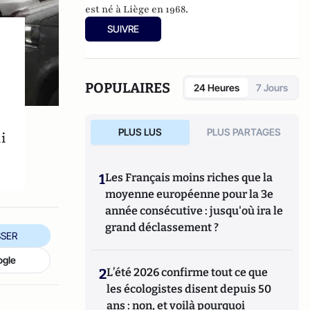
est né à Liège en 1968.
SUIVRE
POPULAIRES
24 Heures
7 Jours
PLUS LUS
PLUS PARTAGES
i
1
Les Français moins riches que la
moyenne européenne pour la 3e
année consécutive : jusqu'où ira le
grand déclassement ?
SER
ogle
2
L’été 2026 confirme tout ce que
les écologistes disent depuis 50
ans : non, et voilà pourquoi