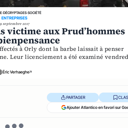
NE
›
DÉCRYPTAGES
›
SOCIÉTÉ
ENTREPRISES
9 septembre 2017
as victime aux Prud’hommes
 bienpensance
ffectés à Orly dont la barbe laissait à penser
ane. Leur licenciement a été examiné vendred
Éric Verhaeghe
PARTAGER
CLAS
Ajouter Atlantico en favori sur Go