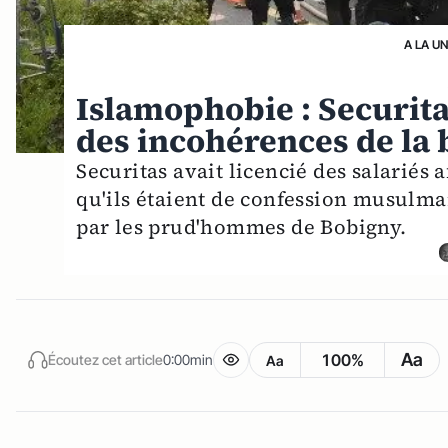
A LA U
Islamophobie : Securit
des incohérences de la
Securitas avait licencié des salariés a
qu'ils étaient de confession musulm
par les prud'hommes de Bobigny.
Aa
100%
Écoutez cet article
0:00min
Aa