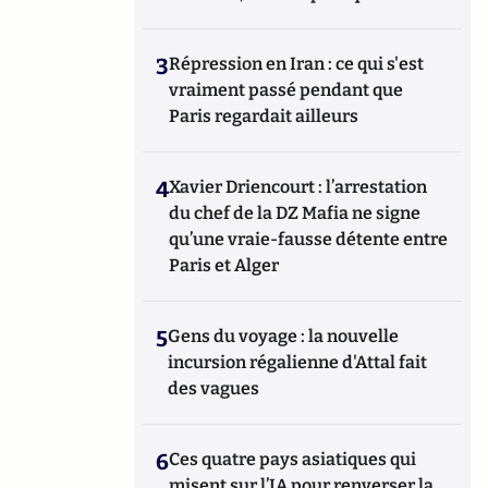
3
Répression en Iran : ce qui s'est
vraiment passé pendant que
Paris regardait ailleurs
4
Xavier Driencourt : l’arrestation
du chef de la DZ Mafia ne signe
qu’une vraie-fausse détente entre
Paris et Alger
5
Gens du voyage : la nouvelle
incursion régalienne d'Attal fait
des vagues
6
Ces quatre pays asiatiques qui
misent sur l’IA pour renverser la