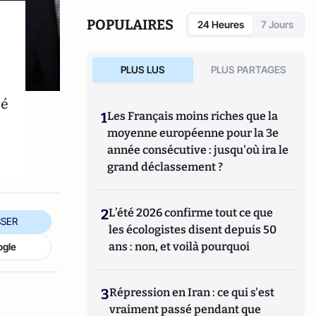
POPULAIRES
24 Heures
7 Jours
PLUS LUS
PLUS PARTAGES
té
1
Les Français moins riches que la
moyenne européenne pour la 3e
année consécutive : jusqu'où ira le
grand déclassement ?
2
L’été 2026 confirme tout ce que
SER
les écologistes disent depuis 50
ans : non, et voilà pourquoi
ogle
3
Répression en Iran : ce qui s'est
vraiment passé pendant que