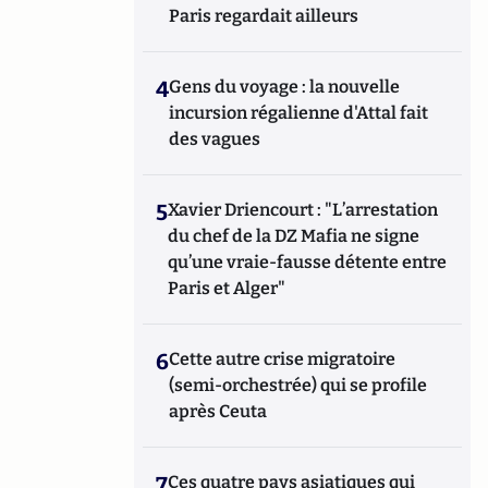
Paris regardait ailleurs
4
Gens du voyage : la nouvelle
incursion régalienne d'Attal fait
des vagues
5
Xavier Driencourt : "L’arrestation
du chef de la DZ Mafia ne signe
qu’une vraie-fausse détente entre
Paris et Alger"
6
Cette autre crise migratoire
(semi-orchestrée) qui se profile
après Ceuta
7
Ces quatre pays asiatiques qui