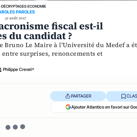
E
›
DÉCRYPTAGES
›
ECONOMIE
AROLES PAROLES
31 août 2017
acronisme fiscal est-il
 du candidat ?
e Bruno Le Maire à l'Université du Medef a é
 entre surprises, renoncements et
Philippe Crevel
PARTAGER
CLAS
Ajouter Atlantico en favori sur Go