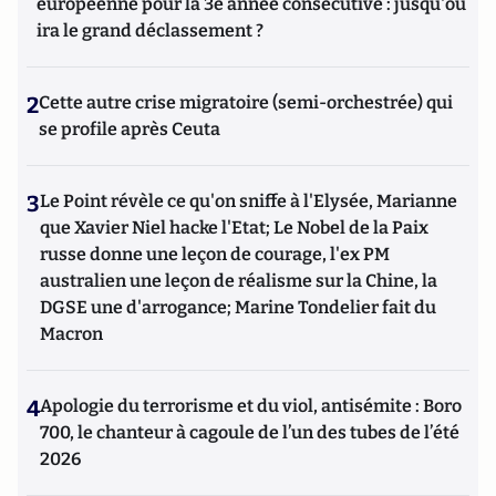
européenne pour la 3e année consécutive : jusqu'où
ira le grand déclassement ?
2
Cette autre crise migratoire (semi-orchestrée) qui
se profile après Ceuta
3
Le Point révèle ce qu'on sniffe à l'Elysée, Marianne
que Xavier Niel hacke l'Etat; Le Nobel de la Paix
russe donne une leçon de courage, l'ex PM
australien une leçon de réalisme sur la Chine, la
DGSE une d'arrogance; Marine Tondelier fait du
Macron
4
Apologie du terrorisme et du viol, antisémite : Boro
700, le chanteur à cagoule de l’un des tubes de l’été
2026