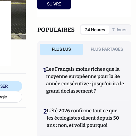
cohabitation est-elle possible ?
" (2012).
SUIVRE
POPULAIRES
24 Heures
7 Jours
PLUS LUS
PLUS PARTAGES
1
Les Français moins riches que la
moyenne européenne pour la 3e
année consécutive : jusqu'où ira le
SER
grand déclassement ?
ogle
2
L’été 2026 confirme tout ce que
les écologistes disent depuis 50
ans : non, et voilà pourquoi