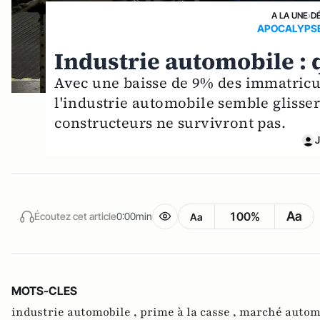
A LA UNE
›
D
APOCALYPSE
Industrie automobile : q
Avec une baisse de 9% des immatricul
l'industrie automobile semble glisser
constructeurs ne survivront pas.
J
Aa
100%
Écoutez cet article
0:00min
Aa
MOTS-CLES
industrie automobile ,
prime à la casse ,
marché autom