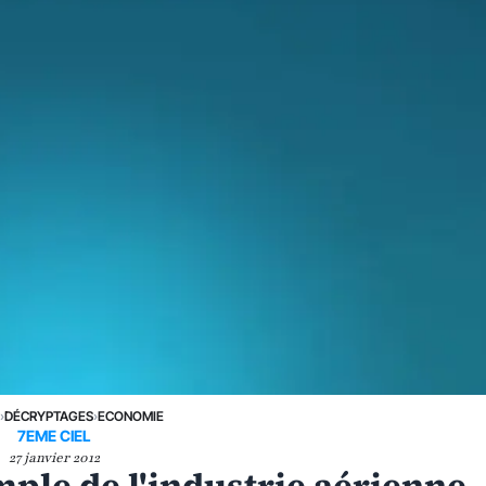
E
›
DÉCRYPTAGES
›
ECONOMIE
7EME CIEL
27 janvier 2012