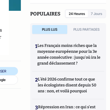
POPULAIRES
24 Heures
7 Jours
s
PLUS LUS
PLUS PARTAGES
r
1
Les Français moins riches que la
moyenne européenne pour la 3e
année consécutive : jusqu'où ira le
grand déclassement ?
SER
2
L’été 2026 confirme tout ce que
ogle
les écologistes disent depuis 50
ans : non, et voilà pourquoi
3
Répression en Iran : ce qui s'est