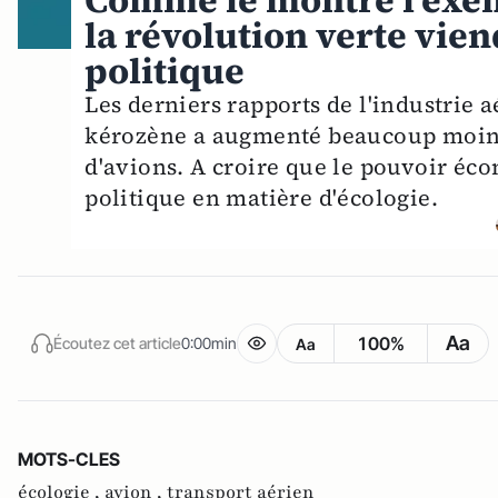
Comme le montre l'exem
la révolution verte vie
politique
Les derniers rapports de l'industrie
kérozène a augmenté beaucoup moins
d'avions. A croire que le pouvoir éco
politique en matière d'écologie.
Aa
100%
Écoutez cet article
0:00min
Aa
MOTS-CLES
écologie ,
avion ,
transport aérien