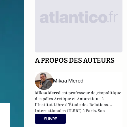
A PROPOS DES AUTEURS
Mikaa Mered
Mikaa Mered
est professeur de géopolitique
des pôles Arctique et Antarctique à
l’Institut Libre d’Étude des Relations
Internationales (ILERI) à Paris. Son
ouvrage
Les Mondes polaires
(PUF, 2019)
SUIVRE
sortira en librairie le 16 octobre.