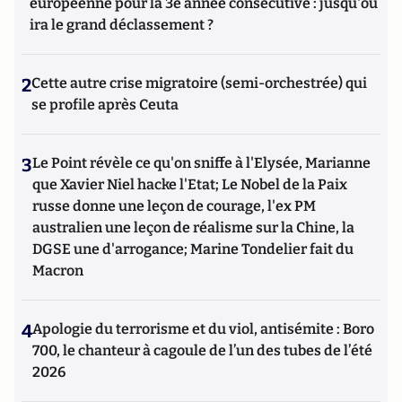
européenne pour la 3e année consécutive : jusqu'où
ira le grand déclassement ?
2
Cette autre crise migratoire (semi-orchestrée) qui
se profile après Ceuta
3
Le Point révèle ce qu'on sniffe à l'Elysée, Marianne
que Xavier Niel hacke l'Etat; Le Nobel de la Paix
russe donne une leçon de courage, l'ex PM
australien une leçon de réalisme sur la Chine, la
DGSE une d'arrogance; Marine Tondelier fait du
Macron
4
Apologie du terrorisme et du viol, antisémite : Boro
700, le chanteur à cagoule de l’un des tubes de l’été
2026