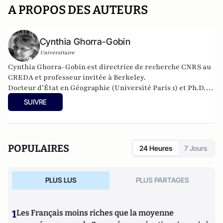
A PROPOS DES AUTEURS
Cynthia Ghorra-Gobin
Universitaire
Cynthia Ghorra-Gobin est directrice de recherche CNRS au
CREDA et professeur invitée à Berkeley.
Docteur d’État en Géographie (Université Paris 1) et Ph.D.
en planification urbaine (UCLA), elle est l'auteure de
SUIVRE
nombreuses publications. Son dernier ouvrage s'intitule
La
métropolisation en question
(PUF, collection la ville en
débat, 2015).
POPULAIRES
24 Heures
7 Jours
PLUS LUS
PLUS PARTAGES
1
Les Français moins riches que la moyenne