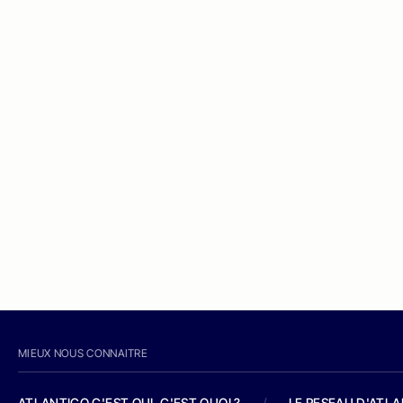
MIEUX NOUS CONNAITRE
ATLANTICO C'EST QUI, C'EST QUOI ?
/
LE RESEAU D'ATL