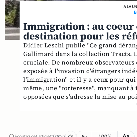
A LA U
B
Immigration : au coeur 
destination pour les ré
Didier Leschi publie "Ce grand déran
Gallimard dans la collection Tracts. 
cruciale. De nombreux observateurs 
exposée à l'invasion d'étrangers indé
l'immigration" et il y a ceux pour qu
même, une "forteresse", manquant à t
opposées que s'adresse la mise au poin
Aa
100%
Écoutez cet article
0:00min
Aa