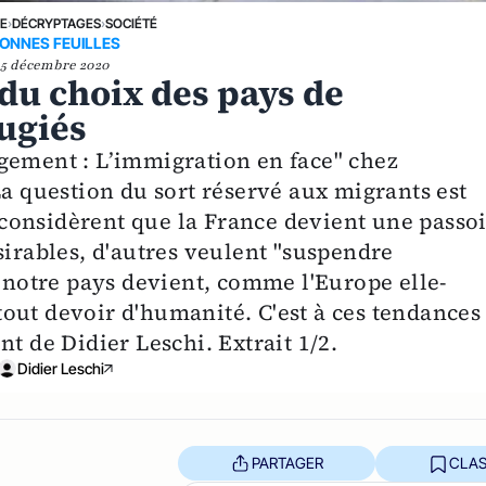
NE
›
DÉCRYPTAGES
›
SOCIÉTÉ
ONNES FEUILLES
5 décembre 2020
du choix des pays de
fugiés
gement : L’immigration en face" chez
La question du sort réservé aux migrants est
considèrent que la France devient une passo
sirables, d'autres veulent "suspendre
i notre pays devient, comme l'Europe elle-
out devoir d'humanité. C'est à ces tendances
t de Didier Leschi. Extrait 1/2.
Didier Leschi
PARTAGER
CLAS