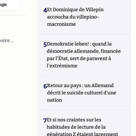
ogle
4
Et Dominique de Villepin
accoucha du villepino-
macronisme
oire ,
5
Demokratie leben! : quand la
démocratie allemande, financée
par l'État, sert de paravent à
l'extrémisme
6
Retour au pays : un Allemand
décrit le suicide culturel d’une
nation
7
Et si nos craintes sur les
habitudes de lecture de la
génération Z étaient largement