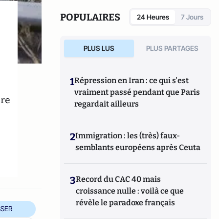
POPULAIRES
24 Heures
7 Jours
PLUS LUS
PLUS PARTAGES
1
Répression en Iran : ce qui s'est
vraiment passé pendant que Paris
ire
regardait ailleurs
2
Immigration : les (très) faux-
semblants européens après Ceuta
3
Record du CAC 40 mais
croissance nulle : voilà ce que
révèle le paradoxe français
SER