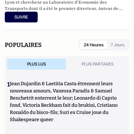
Lyon et chercheur au Laboratoire d’Economie des
Transports dont il a été le premier directeur. Auteur de
nombreuses publications, il a été lauréat du « Jules Dupuit
SUIVRE
Award » de la World Conference on Transport Research
(Lisbonne 2010, décerné tous les trois ans).
POPULAIRES
24 Heures
7 Jours
PLUS LUS
PLUS PARTAGES
1
Jean Dujardin & Laetitia Casta étrennent leurs
nouveaux amours, Vanessa Paradis & Samuel
Benchetrit enterrent le leur; Leonardo di Caprio
fond, Victoria Beckham fait du brukini, Cristiano
Ronaldo du bisco-fils; Suri ex Cruise joue du
Shakespeare queer