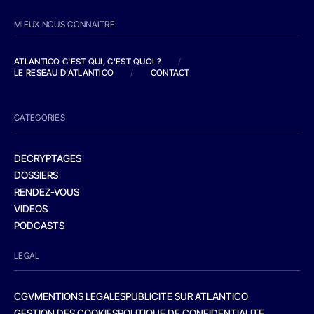
MIEUX NOUS CONNAITRE
ATLANTICO C'EST QUI, C'EST QUOI ?
/
LE RESEAU D'ATLANTICO
/
CONTACT
CATEGORIES
DECRYPTAGES
DOSSIERS
RENDEZ-VOUS
VIDEOS
PODCASTS
LEGAL
CGV
MENTIONS LEGALES
PUBLICITE SUR ATLANTICO
GESTION DES COOKIES
POLITIQUE DE CONFIDENTIALITE