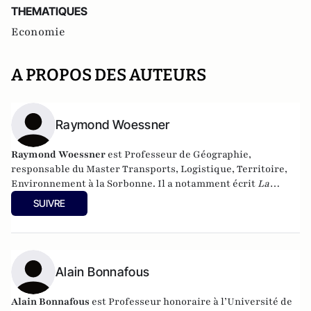
THEMATIQUES
Economie
A PROPOS DES AUTEURS
Raymond Woessner
Raymond Woessner
est Professeur de Géographie,
responsable du Master Transports, Logistique, Territoire,
Environnement à la Sorbonne. Il a notamment écrit
La
France : l’aménagement des territoires,
aux éditions A.
SUIVRE
Colin, 2008, et
Mutation des systèmes productifs
, chez
Atlande en 2013.
Alain Bonnafous
Alain Bonnafous
est Professeur honoraire à l’Université de