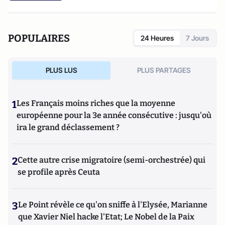
Europe et Russie
. Il est le créateur avec Cyrille Bret du blog
Eurasia Prospective
.
POPULAIRES
24 Heures
7 Jours
PLUS LUS
PLUS PARTAGES
1
Les Français moins riches que la moyenne
européenne pour la 3e année consécutive : jusqu'où
ira le grand déclassement ?
2
Cette autre crise migratoire (semi-orchestrée) qui
se profile après Ceuta
3
Le Point révèle ce qu'on sniffe à l'Elysée, Marianne
que Xavier Niel hacke l'Etat; Le Nobel de la Paix