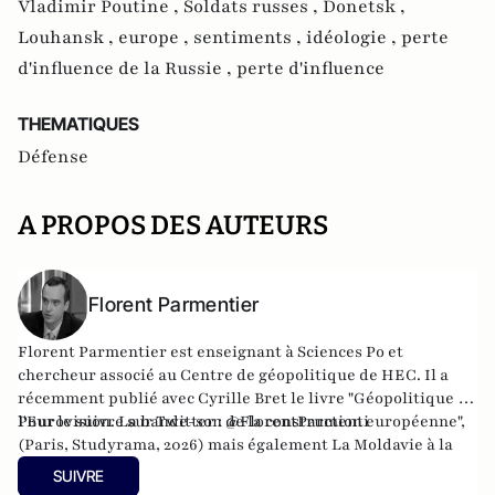
Vladimir Poutine ,
Soldats russes ,
Donetsk ,
Louhansk ,
europe ,
sentiments ,
idéologie ,
perte
d'influence de la Russie ,
perte d'influence
THEMATIQUES
Défense
A PROPOS DES AUTEURS
Florent Parmentier
Florent Parmentier est enseignant à Sciences Po et
chercheur associé au Centre de géopolitique de HEC. Il a
récemment publié avec Cyrille Bret le livre "Géopolitique de
l'Eurovision. La bande-son de la construction européenne",
Pour le suivre sur Twitter :
@FlorentParmenti
(Paris, Studyrama, 2026) mais également
La Moldavie à la
croisée des mondes
(avec Josette Durrieu) ainsi que
Les
SUIVRE
chemins de l’Etat de droit, la voie étroite des pays entre