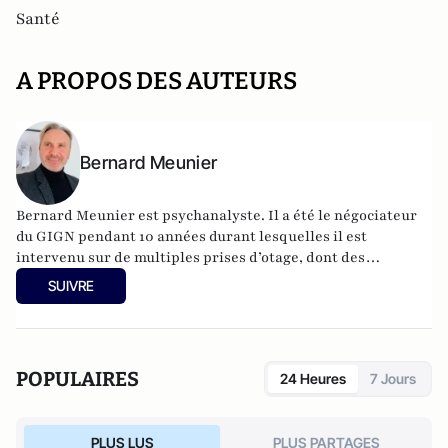
Santé
A PROPOS DES AUTEURS
Bernard Meunier
Bernard Meunier est psychanalyste. Il a été le négociateur
du GIGN pendant 10 années durant lesquelles il est
intervenu sur de multiples prises d’otage, dont des
détournements d’avion. Il a publié :
La négociation est une
SUIVRE
arme
(Ed. Jean-Marie Laffont) en 2021 et
Passage à l’acte
(Ed. Kiwi) en 2020.
POPULAIRES
24 Heures
7 Jours
PLUS LUS
PLUS PARTAGES