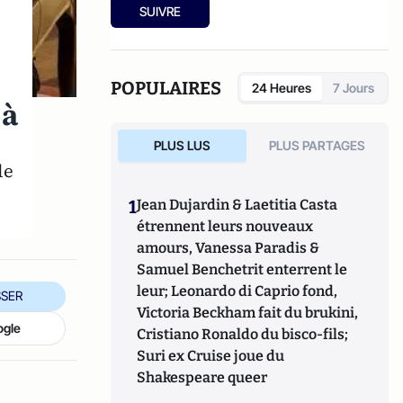
SUIVRE
POPULAIRES
24 Heures
7 Jours
 à
PLUS LUS
PLUS PARTAGES
le
1
Jean Dujardin & Laetitia Casta
étrennent leurs nouveaux
amours, Vanessa Paradis &
Samuel Benchetrit enterrent le
leur; Leonardo di Caprio fond,
SER
Victoria Beckham fait du brukini,
ogle
Cristiano Ronaldo du bisco-fils;
Suri ex Cruise joue du
Shakespeare queer