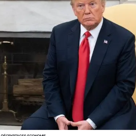
E
›
DÉCRYPTAGES
›
ECONOMIE