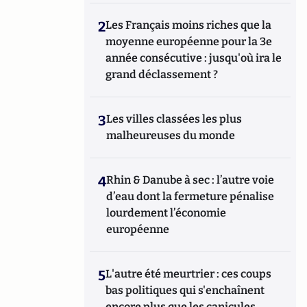
2
Les Français moins riches que la
moyenne européenne pour la 3e
année consécutive : jusqu'où ira le
grand déclassement ?
3
Les villes classées les plus
malheureuses du monde
4
Rhin & Danube à sec : l’autre voie
d’eau dont la fermeture pénalise
lourdement l’économie
européenne
5
L'autre été meurtrier : ces coups
bas politiques qui s'enchaînent
encore plus que les canicules