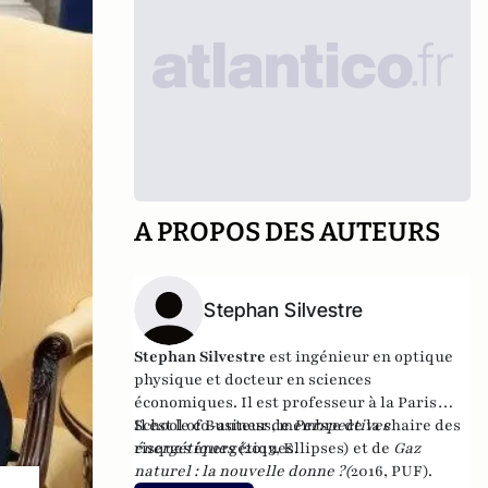
A PROPOS DES AUTEURS
Stephan Silvestre
Stephan Silvestre
est ingénieur en optique
physique et docteur en sciences
économiques. Il est professeur à la Paris
School of Business, membre de la chaire des
Il est le co-auteur de
Perspectives
risques énergétiques.
énergétiques (
2013, Ellipses) et de
Gaz
naturel : la nouvelle donne ?
(
2016, PUF).