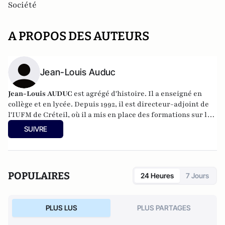
Société
A PROPOS DES AUTEURS
Jean-Louis Auduc
Jean-Louis AUDUC
est agrégé d'histoire. Il a enseigné en
collège et en lycée. Depuis 1992, il est directeur-adjoint de
l'IUFM de Créteil, où il a mis en place des formations sur les
relations parents-enseignants à partir de 1999. En 2001-
SUIVRE
2002, il a été chargé de mission sur les problèmes de
violence scolaire auprès du ministre délégué à
l'Enseignement professionnel. Il a publié de nombreux
ouvrages et articles sur le fonctionnement du système
POPULAIRES
24 Heures
7 Jours
éducatif, la violence à l'école, la citoyenneté et la laïcité.
PLUS LUS
PLUS PARTAGES