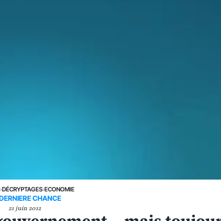
E
›
DÉCRYPTAGES
›
ECONOMIE
 DERNIERE CHANCE
21 juin 2012