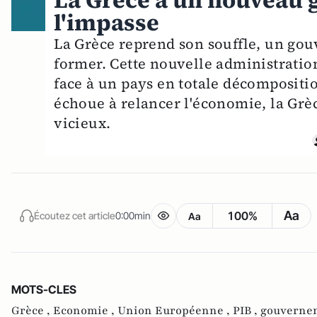
La Grèce a un nouveau 
l'impasse
La Grèce reprend son souffle, un gou
former. Cette nouvelle administratio
face à un pays en totale décompositi
échoue à relancer l'économie, la Grèc
vicieux.
Aa
100%
Écoutez cet article
0:00min
Aa
MOTS-CLES
Grèce ,
Economie ,
Union Européenne ,
PIB ,
gouvernem