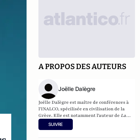
A PROPOS DES AUTEURS
Joëlle Dalègre
Joëlle Dalègre est maître de conférences à
l'INALCO, spécilisée en civilisation de la
Grèce. Elle est notamment l'auteur de
La
Grèce inconnue d'aujourd'hui, de l'autre côté
SUIVRE
du miroir
, l'Harmattan 2011, 252p. En
collaboration avec 4 doctorants ou docteurs