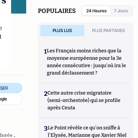
rs
de la section grecque de l'INALCO.
POPULAIRES
24 Heures
7 Jours
e
PLUS LUS
PLUS PARTAGES
t
1
Les Français moins riches que la
moyenne européenne pour la 3e
année consécutive : jusqu'où ira le
grand déclassement ?
SER
2
Cette autre crise migratoire
ogle
(semi-orchestrée) qui se profile
après Ceuta
3
Le Point révèle ce qu'on sniffe à
dorée ,
l'Elysée, Marianne que Xavier Niel