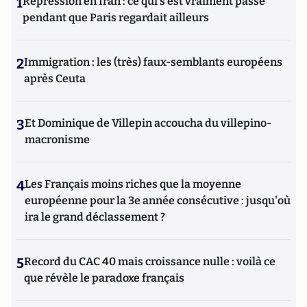
1
Répression en Iran : ce qui s'est vraiment passé
pendant que Paris regardait ailleurs
2
Immigration : les (très) faux-semblants européens
après Ceuta
3
Et Dominique de Villepin accoucha du villepino-
macronisme
4
Les Français moins riches que la moyenne
européenne pour la 3e année consécutive : jusqu'où
ira le grand déclassement ?
5
Record du CAC 40 mais croissance nulle : voilà ce
que révèle le paradoxe français